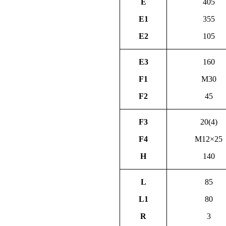
E
405
E1
355
E2
105
E3
160
F1
M30
F2
45
F3
20(4)
F4
M12×25
H
140
L
85
L1
80
R
3