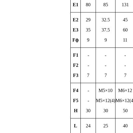
E1
80
85
131
E2
29
32.5
45
E3
35
37.5
60
Fф
9
9
11
F1
-
-
-
F2
-
-
-
F3
7
7
7
F4
-
M5×10
M6×12
F5
-
M5×12(4)
M6×12(4
H
30
30
50
L
24
25
40