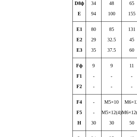
D8ф
34
48
65
E
94
100
155
E1
80
85
131
E2
29
32.5
45
E3
35
37.5
60
Fф
9
9
11
F1
-
-
-
F2
-
-
-
F4
-
M5×10
M6×1
F5
-
M5×12(4)
M6×12(
H
30
30
50