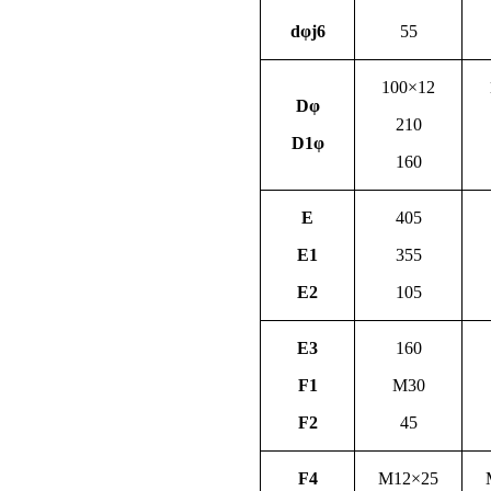
dφj6
55
100×12
Dφ
210
D1φ
160
E
405
E1
355
E2
105
E3
160
F1
M30
F2
45
F4
M12×25