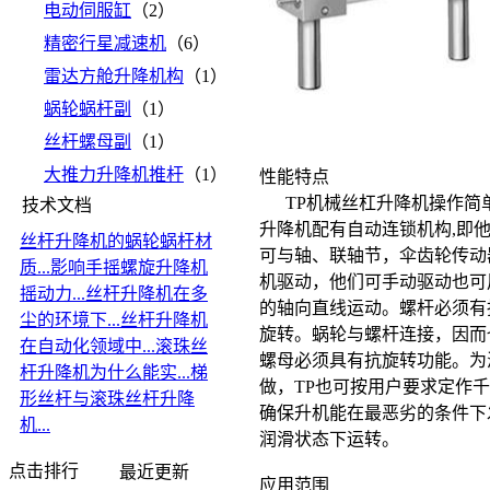
电动伺服缸
（2）
精密行星减速机
（6）
雷达方舱升降机构
（1）
蜗轮蜗杆副
（1）
丝杆螺母副
（1）
大推力升降机推杆
（1）
性能特点
TP
机械
丝杠升降机
操作简
技术文档
升降机
配有自动连锁机构
,
即
丝杆升降机的蜗轮蜗杆材
可与轴、联轴节，伞齿轮传动
质...
影响手摇螺旋升降机
机驱动，他们可手动驱动也可
摇动力...
丝杆升降机在多
的轴向直线运动。螺杆必须有
尘的环境下...
丝杆升降机
旋转。蜗轮与螺杆连接，因而
在自动化领域中...
滚珠丝
螺母必须具有抗旋转功能。为
杆升降机为什么能实...
梯
做，
TP
也可按用户要求定作千
形丝杆与滚珠丝杆升降
确保升机能在最恶劣的条件下
机...
润滑状态下运转。
点击排行
最近更新
应用范围