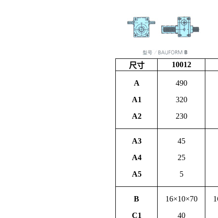
10012
尺寸
A
490
A1
320
A2
230
A3
45
A4
25
A5
5
B
16×10×70
1
C1
40