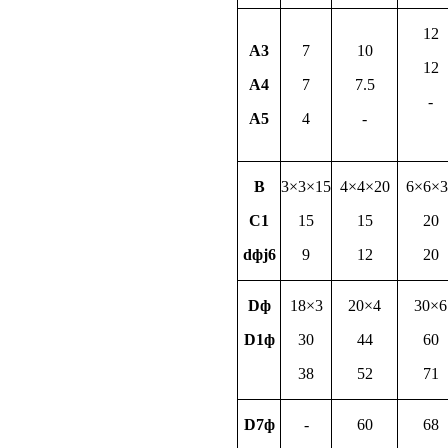
12
A3
7
10
12
A4
7
7.5
-
A5
4
-
B
3×3×15
4×4×20
6×6×3
C1
15
15
20
dфj6
9
12
20
Dф
18×3
20×4
30×6
D1ф
30
44
60
38
52
71
D7ф
-
60
68