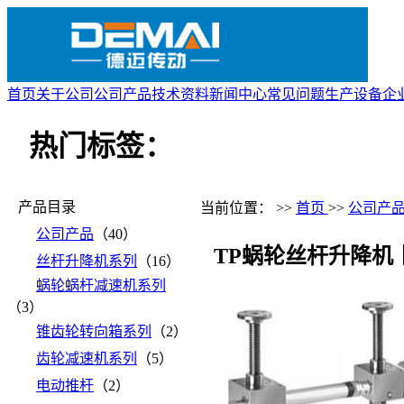
首页
关于公司
公司产品
技术资料
新闻中心
常见问题
生产设备
企
热门标签：
产品目录
当前位置： >>
首页
>>
公司产
公司产品
（40）
TP蜗轮丝杆升降机
丝杆升降机系列
（16）
蜗轮蜗杆减速机系列
（3）
锥齿轮转向箱系列
（2）
齿轮减速机系列
（5）
电动推杆
（2）