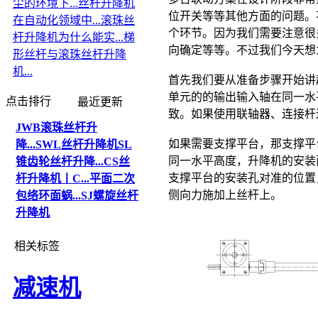
尘的环境下...
丝杆升降机
位开关等等其他方面的问题。
在自动化领域中...
滚珠丝
个环节。因为我们需要注意很
杆升降机为什么能实...
梯
向确定等等。不过我们今天想
形丝杆与滚珠丝杆升降
机...
首先我们要从准备步骤开始讲
单元的的输出输入轴在同一水
点击排行
最近更新
致。如果使用联轴器、连接杆
JWB滚珠丝杆升
如果需要支撑平台，那支撑平
降...
SWL丝杆升降机
SL
同一水平高度，升降机的安装
锥齿轮丝杆升降...
CS丝
支撑平台的安装孔对准的位置
杆升降机丨C...
平面二次
侧向力施加上丝杆上。
包络环面蜗...
SJ螺旋丝杆
升降机
相关标签
减速机