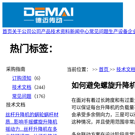
首页
关于公司
公司产品
技术资料
新闻中心
常见问题
生产设备
企
热门标签：
采购指南
当前位置： >>
首页
>>
技术文
订购须知
（6）
如何避免螺旋升降
技术文档
（244）
常见问题
（176）
在面对有着过长跨度和有过重
技术文档
可以保证每台升降机的负载量
丝杆升降机的蜗轮蜗杆材
会承受多余侧向力，三是可以
质...
影响手摇螺旋升降机
这种情况，并且使用范围非常
摇动力...
丝杆升降机在多
多台联动方案在设计阶段非常